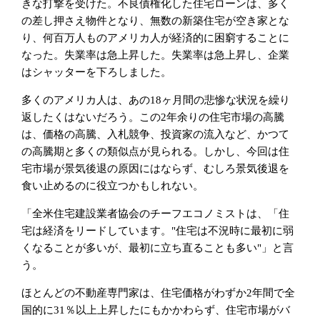
きな打撃を受けた。不良債権化した住宅ローンは、多く
の差し押さえ物件となり、無数の新築住宅が空き家とな
り、何百万人ものアメリカ人が経済的に困窮することに
なった。失業率は急上昇した。失業率は急上昇し、企業
はシャッターを下ろしました。
多くのアメリカ人は、あの18ヶ月間の悲惨な状況を繰り
返したくはないだろう。この2年余りの住宅市場の高騰
は、価格の高騰、入札競争、投資家の流入など、かつて
の高騰期と多くの類似点が見られる。しかし、今回は住
宅市場が景気後退の原因にはならず、むしろ景気後退を
食い止めるのに役立つかもしれない。
「全米住宅建設業者協会のチーフエコノミストは、「住
宅は経済をリードしています。"住宅は不況時に最初に弱
くなることが多いが、最初に立ち直ることも多い"」と言
う。
ほとんどの不動産専門家は、住宅価格がわずか2年間で全
国的に31％以上上昇したにもかかわらず、住宅市場がバ