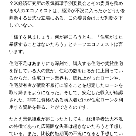
全米経済研究所の景気循環予測委員会とその委員を務め
る8人のエコノミストは、経済が不況に入ったかどうかを
判断する公式な立場にある。この委員会はまだ判断を下
していない。
「様子を見ましょう」何が起ころうとも、「住宅がまた
暴落することはないだろう」とチーフエコノミストは言
います。
住宅不足はあまりにも深刻で、購入する住宅や賃貸住宅
を探している人の数が、住宅の数をはるかに上回ってい
るからだ。住宅ローン業界も、膨れ上がったローンや、
住宅所有者が債務不履行に陥ることを想定したローンを
取り締まるようになった。そして、安定した収入が確認
された、非常に資格のある購入者だけが住宅ローンを利
用する資格を得ることができるのです。
たとえ景気後退が起こったとしても、経済学者は大不況
の特徴であった広範囲な失業は起きないだろうと予想し
ている。また、比較的短期間の不況になると予想してい