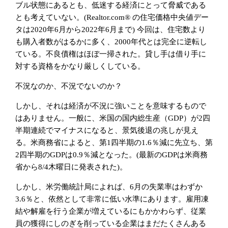
ブル状態にあるとも、低迷する経済にとって脅威である
とも考えていない。(Realtor.com® の住宅価格中央値デー
タは2020年6月から2022年6月まで) 今回は、住宅数より
も購入者数がはるかに多く、2000年代とは完全に逆転し
ている。不良債権はほぼ一掃された。貸し手は借り手に
対する資格をかなり厳しくしている。
不況なのか、不況でないのか？
しかし、それは経済が不況に強いことを意味するもので
はありません。一般に、米国の国内総生産（GDP）が2四
半期連続でマイナスになると、景気後退の兆しが見え
る。米商務省によると、第1四半期の1.6％減に先立ち、第
2四半期のGDPは0.9％減となった。(最新のGDPは米商務
省から8/4木曜日に発表された)。
しかし、米労働統計局によれば、6月の失業率はわずか
3.6％と、依然として非常に低い水準にあります。雇用凍
結や解雇を行う企業が増えているにもかかわらず、従業
員の獲得にしのぎを削っている企業はまだたくさんある