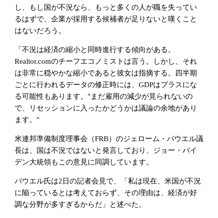
し、もし国が不況なら、もっと多くの人が職を失ってい
るはずで、企業が採用する候補者が足りないと嘆くこと
はないだろう。
「不況は経済の縮小と同時進行する傾向がある。
Realtor.comのチーフエコノミストは言う。しかし、それ
は非常に穏やかな縮小であると彼女は指摘する。四半期
ごとに行われるデータの修正時には、GDPはプラスにな
る可能性もあります。"まだ雇用の減少が見られないの
で、リセッションに入ったかどうかは議論の余地があり
ます。"
米連邦準備制度理事会（FRB）のジェローム・パウエル議
長は、国は不況ではないと発言しており、ジョー・バイ
デン大統領もこの意見に同調しています。
パウエル氏は2日の記者会見で、「私は現在、米国が不況
に陥っているとは考えておらず、その理由は、経済が好
調な分野が多すぎるからだ」と述べた。