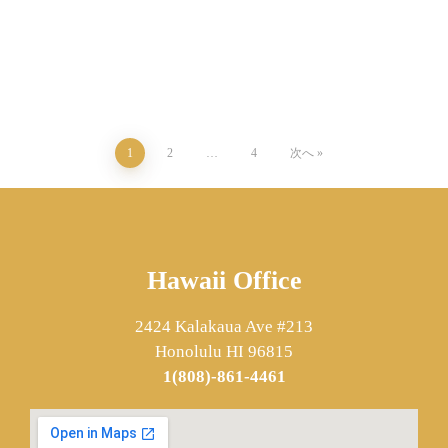
1
2
…
4
次へ
Hawaii Office
2424 Kalakaua Ave #213
Honolulu HI 96815
1(808)-861-4461