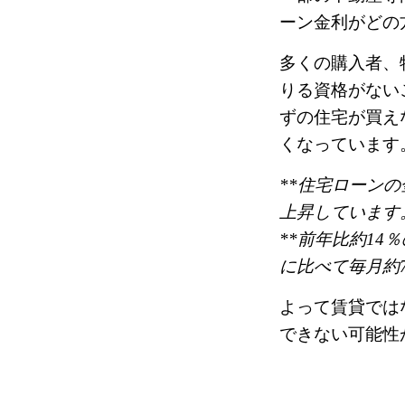
ーン金利がどの
多くの購入者、
りる資格がない
ずの住宅が買え
くなっています
**住宅ローン
上昇しています
**前年比約1
に比べて毎月約
よって賃貸では
できない可能性