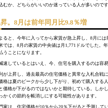
込むか、どちらがいいのか迷っている人が多いので
昇。8月は前年同月比9.8％増
よると、今年に入ってから家賃が急上昇し、8月には前
では、8月の家賃の中央値は月1,771ドルでした。年間2
払うことになります。
減速しているとはいえ、今、住宅を購入するのは容
利が上昇し、過去最高の住宅価格と異常な入札合戦
価格は夏のピークから少し下がり、初めて購入する
と価格が下がるのではないかと期待している。しか
っかくの節約を帳消しにする可能性があります。
門家は、住宅価格が10％から20％下がると予測して