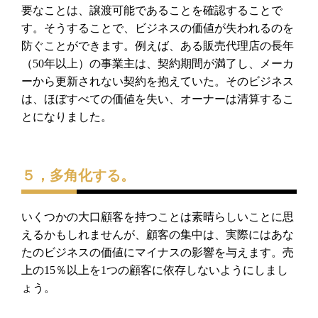
要なことは、
譲渡可能であることを確認することで
す。そうすることで、
ビジネスの価値が失われるのを
防ぐことができます。例えば、
ある販売代理店の長年
（
50
年以上）の事業主は、
契約期間が満了し、メーカ
ーから更新されない契約を抱えていた。
そのビジネス
は、ほぼすべての価値を失い、
オーナーは清算するこ
とになりました。
５，多角化する。
いくつかの大口顧客を持つことは素晴らしいことに思
えるかもしれ
ませんが、顧客の集中は、
実際にはあな
たのビジネスの価値にマイナスの影響を与えます。
売
上の
15
％以上を
1
つの顧客に依存しないようにしまし
ょう。