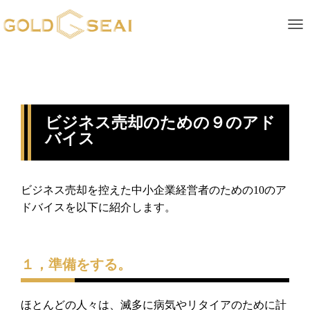
ナ
ビジネス売却のための９のアド
バイス
ビジネス売却を控えた中小企業経営者のための
10
のア
ドバイスを
以下に紹介します。
１，準備をする。
ほとんどの人々は、
滅多に病気やリタイアのために計