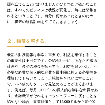
画を立てることはありませんがひ
とつだけ確かなこと
は、すべてのビジネスは状況が変化し、
時には閉鎖さ
れるということです。
自分に何かあったときのため
に、
将来の経営計画を立てておきましょう。
２，帳簿を整える。
最新の財務情報は非常に重要で、
利益を確保すること
の重要性は不可欠です。公認会計士に、
あなたの撤退
計画や、多少の税金を払っても、利益を最大化し、
不
必要な経費や個人的な経費を最小限に抑える必要性を
理解しても
らいましょう。帳簿をきれいにすること
で、
2
～
5
倍のリターンが
見込めることがよくありま
す。例えば、毎月
1,000
ドルの個人
的な無駄な出費があ
り、
金融機関がそれをキャッシュフローに戻すことを
認めない場合、
事業価値として
12,000
ドルから
60,000