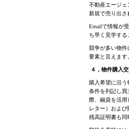
不動産エージェ
新規で売り出さ
Email
で情報が
ち早く見学する
競争が多い物件
要素と言えます
４，物件購入交
購入希望に沿う
条件を列記し買
際、融資を活用
レター）および
残高証明書も同