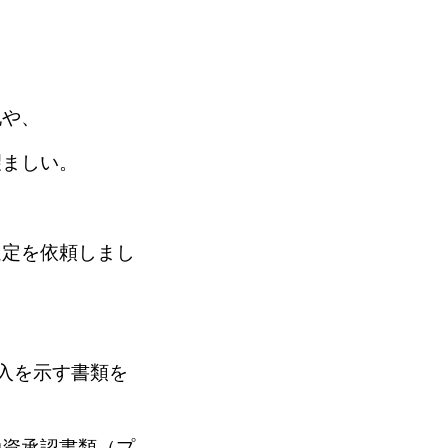
地や、
望ましい。
選定を依頼しまし
入を示す書類を
融資承認書類（プ