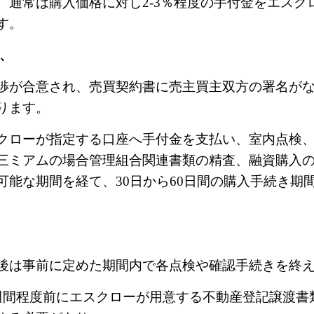
、通常は購入価格に対し2-3
％程度の手付金をエスク
す。
、
渉が合意され、売買契約書に売主買主双方の署名が
ります。
クローが指定する口座へ手付金を支払い、室内点検
三ミアムの場合管理組合関連書類の精査、融資購入
可能な期間を経て、30
日から
60
日間の購入手続き期
後は事前に定めた期間内で各点検や確認手続きを終
週間程度前にエスクローが用意する不動産登記譲渡書