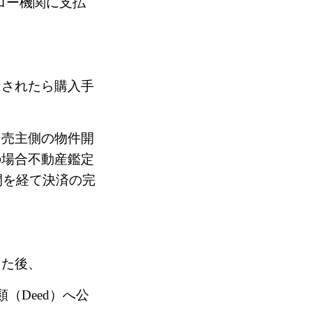
ロー機関に支払
なされたら購入手
、売主側の物件開
の場合不動産鑑定
間を経て決済の完
えた後、
類（
Deed
）へ公