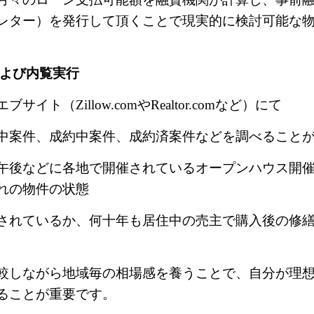
レター）を発行して頂くことで現実的に検討可能な
よび内覧実行
サイト（Zillow.com
や
Realtor.com
など）にて
中案件、成約中案件、成約済案件などを調べること
午後などに各地で開催されているオープンハウス開
れの物件の状態
されているか、何十年も居住中の売主で購入後の修
較しながら地域毎の相場感を養うことで、自分が理
ることが重要です。