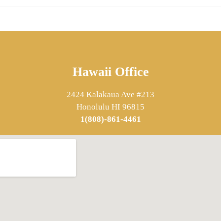
Hawaii Office
2424 Kalakaua Ave #213
Honolulu HI 96815
1(808)-861-4461