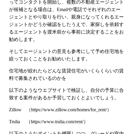
ってコンタクトを開始し、複数の不動産エージェント
が候補となる場合は、Emailや電話でそれぞれのエー
ジェントとやり取りを行い、親身になってくれるエー
ジェントかどうか確認をしたうえで、家探しを依頼す
るエージェントを渡米前から事前に決定することをお
勧めします。
そしてエージェントの意見も参考にして予め住宅地を
絞っておくことをお勧めいたします。
住宅地が絞れたらどんな賃貸住宅がいくらくらいの賃
料で募集されているのかを
以下のようなウエブサイトで検証し、自分の予算に合
致する案件があるか予習しておくとよいでしょう。
Zillow （
https://www.zillow.com/homes/for_rent/
）
Trulia （
https://www.trulia.com/rent/
）
以下のようなポイントを網羅しつつ、グレードや室内